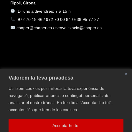
Ripoll, Girona
Dilluns a divendres: 7 a 15 h
972 70 18 46 / 972 70 00 84 / 638 95 77 27
chaper@chaper.es / senyalitzacio@chaper.es
Valorem la teva privadesa
Utilitzem cookies per millorar la teva experiència de
navegació, publicar anuncis o contingut personalitzats i
Política de privacitat
Política de Cookies
Avís
analitzar el nostre trànsit. En fer clic a "Acceptar-ho tot",
legal
Política de qualitat i medi ambient
Contacta
acceptes l'ús que fem de les cookies.
Finançat pel Programa Kit Digital, Pla de Recuperació,
Accepta-ho tot
Transformació i Resiliència Espanya-Next Generation EU.