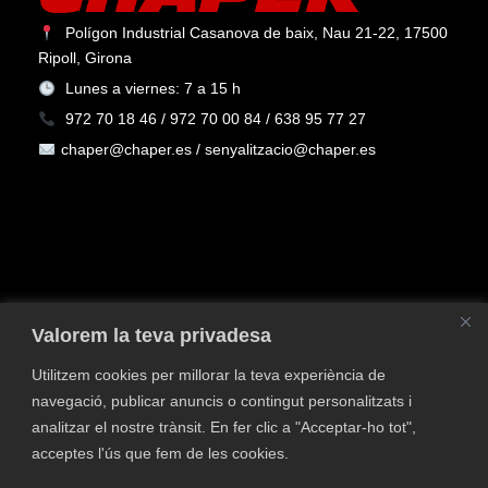
Polígon Industrial Casanova de baix, Nau 21-22, 17500
Ripoll, Girona
Lunes a viernes: 7 a 15 h
972 70 18 46 / 972 70 00 84 / 638 95 77 27
chaper@chaper.es / senyalitzacio@chaper.es
Valorem la teva privadesa
Utilitzem cookies per millorar la teva experiència de
navegació, publicar anuncis o contingut personalitzats i
Política de privacidad
Política de Cookies
Aviso
analitzar el nostre trànsit. En fer clic a "Acceptar-ho tot",
legal
Política de calidad y medio ambiente
Contacta
acceptes l'ús que fem de les cookies.