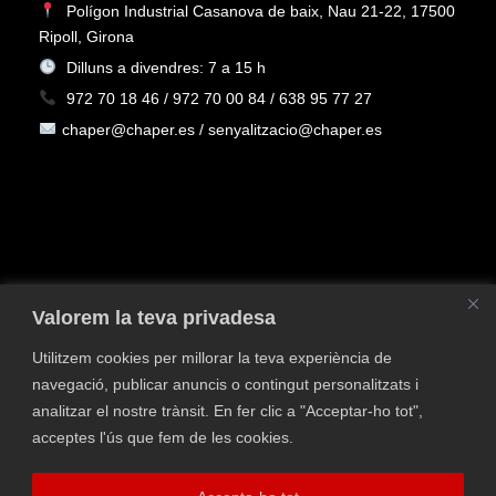
Polígon Industrial Casanova de baix, Nau 21-22, 17500
Ripoll, Girona
Dilluns a divendres: 7 a 15 h
972 70 18 46 / 972 70 00 84 / 638 95 77 27
chaper@chaper.es / senyalitzacio@chaper.es
Valorem la teva privadesa
Utilitzem cookies per millorar la teva experiència de
navegació, publicar anuncis o contingut personalitzats i
Política de privacitat
Política de Cookies
Avís
analitzar el nostre trànsit. En fer clic a "Acceptar-ho tot",
legal
Política de qualitat i medi ambient
Contacta
acceptes l'ús que fem de les cookies.
Finançat pel Programa Kit Digital, Pla de Recuperació,