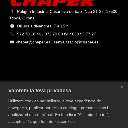
Polígon Industrial Casanova de baix, Nau 21-22, 17500
Ripoll, Girona
Dilluns a divendres: 7 a 15 h
972 70 18 46 / 972 70 00 84 / 638 95 77 27
chaper@chaper.es / senyalitzacio@chaper.es
Valorem la teva privadesa
Utilitzem cookies per millorar la teva experiència de
navegació, publicar anuncis o contingut personalitzats i
Política de privacitat
Política de Cookies
Avís
analitzar el nostre trànsit. En fer clic a "Acceptar-ho tot",
legal
Política de qualitat i medi ambient
Contacta
acceptes l'ús que fem de les cookies.