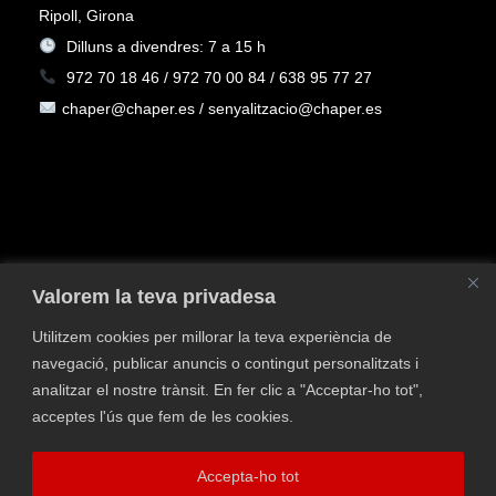
Ripoll, Girona
Dilluns a divendres: 7 a 15 h
972 70 18 46 / 972 70 00 84 / 638 95 77 27
chaper@chaper.es / senyalitzacio@chaper.es
Valorem la teva privadesa
Utilitzem cookies per millorar la teva experiència de
navegació, publicar anuncis o contingut personalitzats i
Política de privacitat
Política de Cookies
Avís
analitzar el nostre trànsit. En fer clic a "Acceptar-ho tot",
legal
Política de qualitat i medi ambient
Contacta
acceptes l'ús que fem de les cookies.
Finançat pel Programa Kit Digital, Pla de Recuperació,
Accepta-ho tot
Transformació i Resiliència Espanya-Next Generation EU.