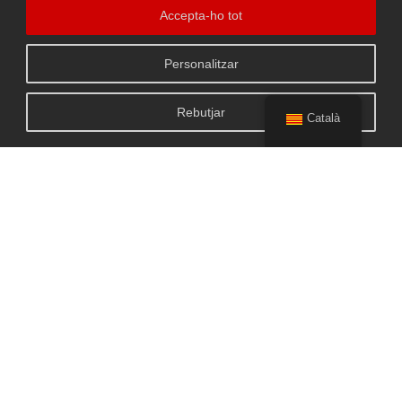
Accepta-ho tot
Personalitzar
Rebutjar
Català
+ INFO