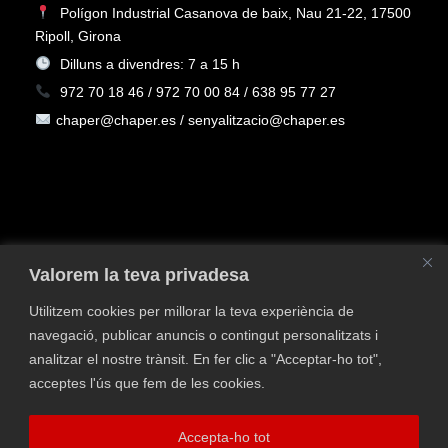
Polígon Industrial Casanova de baix, Nau 21-22, 17500
Ripoll, Girona
Dilluns a divendres: 7 a 15 h
972 70 18 46 / 972 70 00 84 / 638 95 77 27
chaper@chaper.es / senyalitzacio@chaper.es
Valorem la teva privadesa
Utilitzem cookies per millorar la teva experiència de
navegació, publicar anuncis o contingut personalitzats i
analitzar el nostre trànsit. En fer clic a "Acceptar-ho tot",
Política de privacitat
Política de Cookies
Avís
acceptes l'ús que fem de les cookies.
legal
Política de qualitat i medi ambient
Contacta
Finançat pel Programa Kit Digital, Pla de Recuperació,
Accepta-ho tot