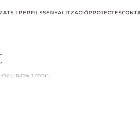
ATS I PERFILS
SENYALITZACIÓ
PROJECTES
CONT
C
ENTORN
,
ENTORN TURÍSTIC
.