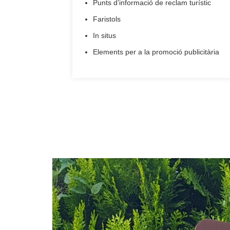
Punts d’informació de reclam turístic
Faristols
In situs
Elements per a la promoció publicitària
ITEMS 